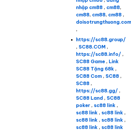
nhập cm88
,
cm88
,
cm88
,
cm88
,
cm88
,
doisotrungthuong.co
,
https://sc88.group/
,
SC88.COM
,
https://sc88.info/
,
SC88 Game
,
Link
SC88 Tặng 68k
,
SC88 Com
,
SC88
,
SC88
,
https://sc88.gg/
,
SC88 Land
,
SC88
poker
,
sc88 link
,
sc88 link
,
sc88 link
,
sc88 link
,
sc88 link
,
sc88 link
,
sc88 link