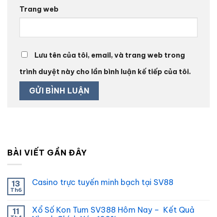
Trang web
Lưu tên của tôi, email, và trang web trong
trình duyệt này cho lần bình luận kế tiếp của tôi.
BÀI VIẾT GẦN ĐÂY
Casino trực tuyến minh bạch tại SV88
13
Th6
Xổ Số Kon Tum SV388 Hôm Nay – Kết Quả
11