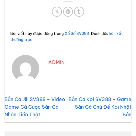
Bài viết này được đăng trong
Xổ Số SV388
. Đánh dấu
liên kết
thường trực
.
ADMIN
Bắn Cá Jili SV388 – Video
Bắn Cá Koi SV388 – Game
Game Cá Cược Săn Cá
Săn Cá Chủ Đề Koi Nhật
Nhận Tiền Thật
Bản