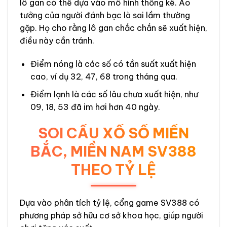
lô gan có thể dựa vào mô hình thống kê. Ảo
tưởng của người đánh bạc là sai lầm thường
gặp. Họ cho rằng lô gan chắc chắn sẽ xuất hiện,
điều này cần tránh.
Điểm nóng là các số có tần suất xuất hiện
cao, ví dụ 32, 47, 68 trong tháng qua.
Điểm lạnh là các số lâu chưa xuất hiện, như
09, 18, 53 đã im hơi hơn 40 ngày.
SOI CẦU XỔ SỐ MIỀN
BẮC, MIỀN NAM SV388
THEO TỶ LỆ
Dựa vào phân tích tỷ lệ, cổng game SV388 có
phương pháp sở hữu cơ sở khoa học, giúp người