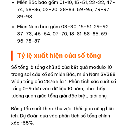
Miền Bắc bao gồm 01-10, 15-51, 23-32, 47-
74, 68-86, 02-20, 38-83, 59-95, 79-97,
89-98
Miền Nam bao gồm 03-30, 16-61, 29-92,
37-73, 46-64, 07-70, 18-81, 58-85, 69-
96, 78-87
Tỷ lệ xuất hiện của số tổng
Số tổng là tổng chữ số của kết quả modulo 10
trong soi cầu xổ số miền Bắc, miền Nam SV388.
Ví dụ tổng của 28765 là 1. Phân tích xác suất số
tổng 0-9 dựa vào dữ liệu 10 năm, cho thấy
tương quan giữa tổng giải đặc biệt, giải phụ.
Bảng tần suất theo khu vực, thời gian cũng hữu
ích. Dự đoán dựa vào phân tích số tổng chính
xác ~65%.