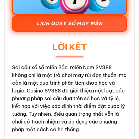
LỊCH QUAY SỐ MAY MẮN
LỜI KẾT
Soi cầu xổ số miền Bắc, miền Nam SV388
không chỉ là một trò chơi may rủi đơn thuần, mà
còn là một quá trình phân tích khoa học và
logic. Casino SV388 đã giới thiệu một loạt các
phương pháp soi cầu dựa trên số học và tỷ lệ,
kết hợp với việc xác định thời điểm đặt cược lý
tưởng. Tuy nhiên, điều quan trọng nhất vẫn là
chơi có trách nhiệm và áp dụng các phương
pháp một cách có hệ thống.