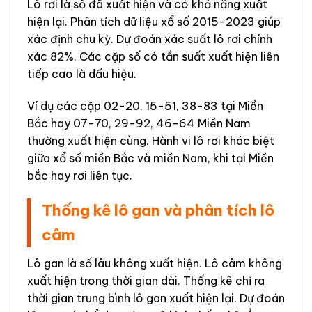
Lô rơi là số đã xuất hiện và có khả năng xuất
hiện lại. Phân tích dữ liệu xổ số 2015-2023 giúp
xác định chu kỳ. Dự đoán xác suất lô rơi chính
xác 82%. Các cặp số có tần suất xuất hiện liên
tiếp cao là dấu hiệu.
Ví dụ các cặp 02-20, 15-51, 38-83 tại Miền
Bắc hay 07-70, 29-92, 46-64 Miền Nam
thường xuất hiện cùng. Hành vi lô rơi khác biệt
giữa xổ số miền Bắc và miền Nam, khi tại Miền
bắc hay rơi liên tục.
Thống kê lô gan và phân tích lô
câm
Lô gan là số lâu không xuất hiện. Lô câm không
xuất hiện trong thời gian dài. Thống kê chỉ ra
thời gian trung bình lô gan xuất hiện lại. Dự đoán