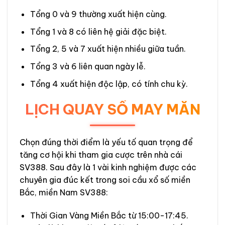
Tổng 0 và 9 thường xuất hiện cùng.
Tổng 1 và 8 có liên hệ giải đặc biệt.
Tổng 2, 5 và 7 xuất hiện nhiều giữa tuần.
Tổng 3 và 6 liên quan ngày lễ.
Tổng 4 xuất hiện độc lập, có tính chu kỳ.
LỊCH QUAY SỐ MAY MẮN
Chọn đúng thời điểm là yếu tố quan trọng để
tăng cơ hội khi tham gia cược trên nhà cái
SV388. Sau đây là 1 vài kinh nghiệm được các
chuyên gia đúc kết trong soi cầu xổ số miền
Bắc, miền Nam SV388:
Thời Gian Vàng Miền Bắc từ 15:00-17:45.