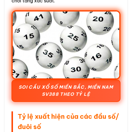
chơi tăng xác suất.
SOI CẦU XỔ SỐ MIỀN BẮC, MIỀN NAM
SV388 THEO TỶ LỆ
Tỷ lệ xuất hiện của các đầu số/
đuôi số