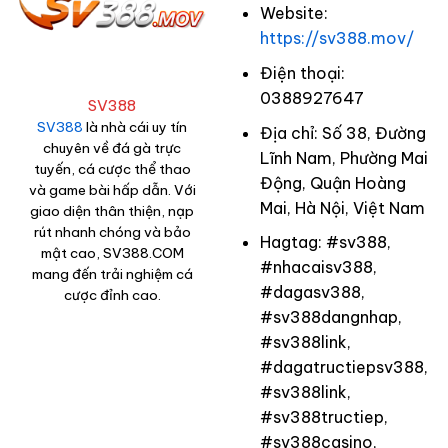
Website:
https://sv388.mov/
Điện thoại:
0388927647
SV388
SV388
là nhà cái uy tín
Địa chỉ: Số 38, Đường
chuyên về đá gà trực
Lĩnh Nam, Phường Mai
tuyến, cá cược thể thao
Động, Quận Hoàng
và game bài hấp dẫn. Với
Mai, Hà Nội, Việt Nam
giao diện thân thiện, nạp
rút nhanh chóng và bảo
Hagtag: #sv388,
mật cao, SV388.COM
#nhacaisv388,
mang đến trải nghiệm cá
#dagasv388,
cược đỉnh cao.
#sv388dangnhap,
#sv388link,
#dagatructiepsv388,
#sv388link,
#sv388tructiep,
#sv388casino,