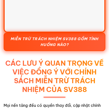
MIỄN TRỪ TRÁCH NHIỆM SV388 GỒM TÌNH
HUỐNG NÀO?
CÁC LƯU Ý QUAN TRỌNG VỀ
VIỆC ĐỒNG Ý VỚI CHÍNH
SÁCH MIỄN TRỪ TRÁCH
NHIỆM CỦA SV388
Mọi nền tảng đều có quyền thay đổi, cập nhật chính