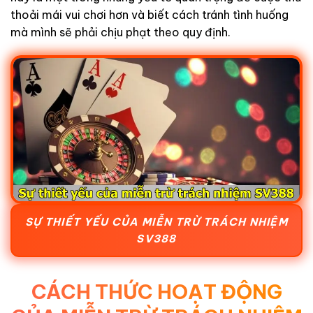
thoải mái vui chơi hơn và biết cách tránh tình huống
mà mình sẽ phải chịu phạt theo quy định.
SỰ THIẾT YẾU CỦA MIỄN TRỪ TRÁCH NHIỆM
SV388
CÁCH THỨC HOẠT ĐỘNG