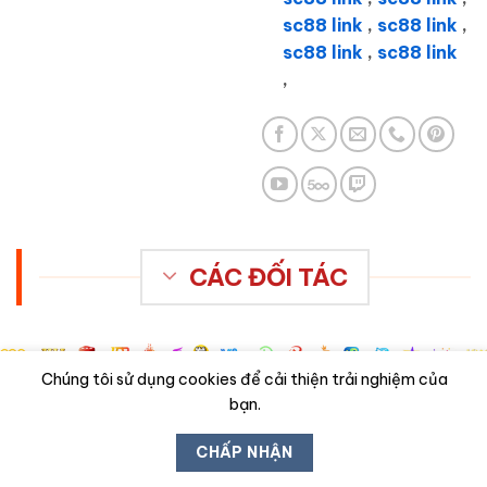
sc88 link
,
sc88 link
,
sc88 link
,
sc88 link
,
CÁC ĐỐI TÁC
Chúng tôi sử dụng cookies để cải thiện trải nghiệm của
bạn.
Copyright 2026 ©
KIUS
CHẤP NHẬN