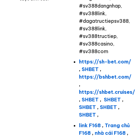
#sv388dangnhap,
#sv388link,
#dagatructiepsv388,
#sv388link,
#sv388tructiep,
#sv388casino,
#sv388com
https://sh-bet.com/
,
SHBET
,
https://bshbet.com/
,
https://shbet.cruises/
,
SHBET
,
SHBET
,
SHBET
,
SHBET
,
SHBET
,
link F168
,
Trang chủ
F168
,
nhà cái F168
,