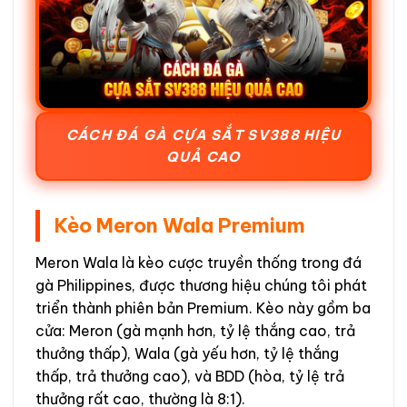
CÁCH ĐÁ GÀ CỰA SẮT SV388 HIỆU
QUẢ CAO
Kèo Meron Wala Premium
Meron Wala là kèo cược truyền thống trong đá
gà Philippines, được thương hiệu chúng tôi phát
triển thành phiên bản Premium. Kèo này gồm ba
cửa: Meron (gà mạnh hơn, tỷ lệ thắng cao, trả
thưởng thấp), Wala (gà yếu hơn, tỷ lệ thắng
thấp, trả thưởng cao), và BDD (hòa, tỷ lệ trả
thưởng rất cao, thường là 8:1).