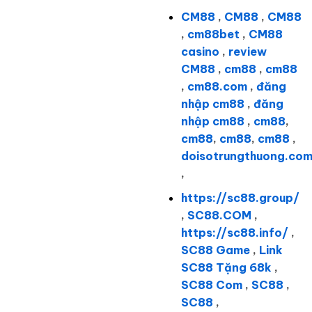
CM88
,
CM88
,
CM88
,
cm88bet
,
CM88
casino
,
review
CM88
,
cm88
,
cm88
,
cm88.com
,
đăng
nhập cm88
,
đăng
nhập cm88
,
cm88
,
cm88
,
cm88
,
cm88
,
doisotrungthuong.co
,
https://sc88.group/
,
SC88.COM
,
https://sc88.info/
,
SC88 Game
,
Link
SC88 Tặng 68k
,
SC88 Com
,
SC88
,
SC88
,