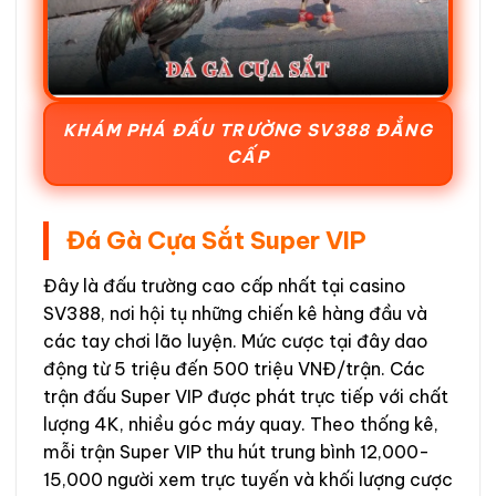
KHÁM PHÁ ĐẤU TRƯỜNG SV388 ĐẲNG
CẤP
Đá Gà Cựa Sắt Super VIP
Đây là đấu trường cao cấp nhất tại casino
SV388, nơi hội tụ những chiến kê hàng đầu và
các tay chơi lão luyện. Mức cược tại đây dao
động từ 5 triệu đến 500 triệu VNĐ/trận. Các
trận đấu Super VIP được phát trực tiếp với chất
lượng 4K, nhiều góc máy quay. Theo thống kê,
mỗi trận Super VIP thu hút trung bình 12,000-
15,000 người xem trực tuyến và khối lượng cược