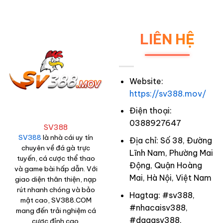
LIÊN HỆ
Website:
https://sv388.mov/
Điện thoại:
0388927647
SV388
SV388
là nhà cái uy tín
Địa chỉ: Số 38, Đường
chuyên về đá gà trực
Lĩnh Nam, Phường Mai
tuyến, cá cược thể thao
Động, Quận Hoàng
và game bài hấp dẫn. Với
Mai, Hà Nội, Việt Nam
giao diện thân thiện, nạp
rút nhanh chóng và bảo
Hagtag: #sv388,
mật cao, SV388.COM
#nhacaisv388,
mang đến trải nghiệm cá
#dagasv388,
cược đỉnh cao.