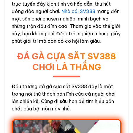
trực tuyến đầy kịch tính và hấp dẫn, thu hút
đông đảo người chơi.
Nhà cái SV388
mang đến
một sân chơi chuyên nghiệp, minh bạch với
những trận đấu đỉnh cao. Tham gia vào thế giới
này, bạn không chỉ được trải nghiệm những giây
phút giải trí mà còn có cơ hội làm giàu.
ĐÁ GÀ CỰA SẮT SV388
CHƠI LÀ THẮNG
Đấu trường đá gà cựa sắt SV388 đây là một
trong nơi thử thách bản lĩnh của cả người chơi
lẫn chiến kê. Cùng đi sâu hơn để tìm hiểu bản
chất của bộ môn này nhé.