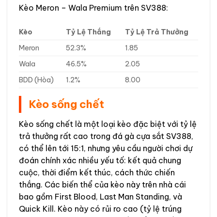
Kèo Meron – Wala Premium trên SV388:
Kèo
Tỷ Lệ Thắng
Tỷ Lệ Trả Thưởng
Meron
52.3%
1.85
Wala
46.5%
2.05
BDD (Hòa)
1.2%
8.00
Kèo sống chết
Kèo sống chết là một loại kèo đặc biệt với tỷ lệ
trả thưởng rất cao trong đá gà cựa sắt SV388,
có thể lên tới 15:1, nhưng yêu cầu người chơi dự
đoán chính xác nhiều yếu tố: kết quả chung
cuộc, thời điểm kết thúc, cách thức chiến
thắng. Các biến thể của kèo này trên nhà cái
bao gồm First Blood, Last Man Standing, và
Quick Kill. Kèo này có rủi ro cao (tỷ lệ trúng