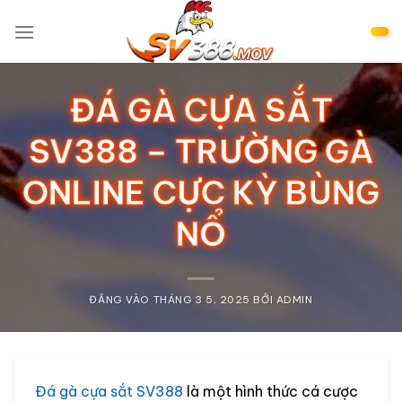
Bỏ
qua
nội
dung
ĐÁ GÀ CỰA SẮT
SV388 – TRƯỜNG GÀ
ONLINE CỰC KỲ BÙNG
NỔ
ĐĂNG VÀO
THÁNG 3 5, 2025
BỞI
ADMIN
Đá gà cựa sắt SV388
là một hình thức cá cược