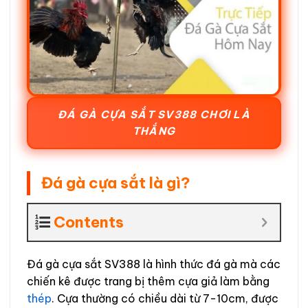
ĐÁ GÀ CỰA SẮT SV388 CHƠI LÀ
THẮNG
Đá gà cựa sắt là gì?
Contents
Đá gà cựa sắt SV388 là hình thức đá gà mà các
chiến kê được trang bị thêm cựa giả làm bằng
thép
. Cựa thường có chiều dài từ 7-10cm, được