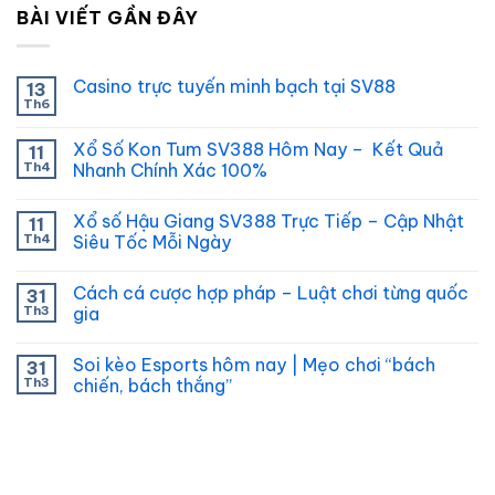
BÀI VIẾT GẦN ĐÂY
Casino trực tuyến minh bạch tại SV88
13
Th6
Xổ Số Kon Tum SV388 Hôm Nay – Kết Quả
11
Th4
Nhanh Chính Xác 100%
Xổ số Hậu Giang SV388 Trực Tiếp – Cập Nhật
11
Th4
Siêu Tốc Mỗi Ngày
Cách cá cược hợp pháp – Luật chơi từng quốc
31
Th3
gia
Soi kèo Esports hôm nay | Mẹo chơi “bách
31
Th3
chiến, bách thắng”